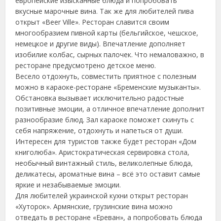
европейские изысканные блюда и попробовать
вкусные марочные вина. Так же для любителей пива
открыт «Beer Ville». Ресторан славится своим
многообразием пивной карты (бельгийское, чешское,
немецкое и другие виды). Впечатление дополняет
изобилие колбас, сырных палочек. Что немаловажно, в
ресторане предусмотрено детское меню.
Весело отдохнуть, совместить приятное с полезным
можно в караоке-ресторане «Бременские музыканты».
Обстановка вызывает исключительно радостные
позитивные эмоции, а отличное впечатление дополнит
разнообразие блюд. Зал караоке поможет скинуть с
себя напряжение, отдохнуть и напеться от души.
Интересен для туристов также будет ресторан «Дом
книголюба». Аристократическая сервировка стола,
необычный винтажный стиль, великолепные блюда,
деликатесы, ароматные вина – всё это оставит самые
яркие и незабываемые эмоции.
Для любителей украинской кухни открыт ресторан
«Хуторок». Армянские, грузинские вина можно
отведать в ресторане «Ереван», а попробовать блюда