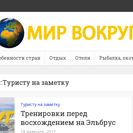
ствия вокруг мира, отдых и увлекательное времяпров
обенности стран
Отдых
Отели
Рыбалка, охо
:Туристу на заметку
Туристу на заметку
Тренировки перед
восхождением на Эльбрус
18 февраля, 2022