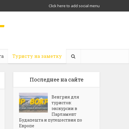
Click here to add social menu
ождение
та
Туристу на заметку
Последнее на сайте
Венгрия для
туристов:
экскурсии в
Парламент
Будапешта и путешествия по
Европе