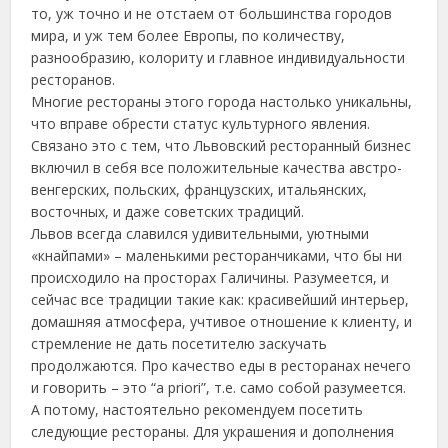
то, уж точно и не отстаем от большинства городов
мира, и уж тем более Европы, по количеству,
разнообразию, колориту и главное индивидуальности
ресторанов.
Многие рестораны этого города настолько уникальны,
что вправе обрести статус культурного явления.
Связано это с тем, что Львовский ресторанный бизнес
включил в себя все положительные качества австро-
венгерских, польских, французских, итальянских,
восточных, и даже советских традиций.
Львов всегда славился удивительными, уютными
«кнайпами» – маленькими ресторанчиками, что бы ни
происходило на просторах Галичины. Разумеется, и
сейчас все традиции такие как: красивейший интерьер,
домашняя атмосфера, учтивое отношение к клиенту, и
стремление не дать посетителю заскучать
продолжаются. Про качество еды в ресторанах нечего
и говорить – это “a priori”, т.е. само собой разумеется.
А потому, настоятельно рекомендуем посетить
следующие рестораны. Для украшения и дополнения