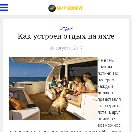
Отдых
Как устроен отдых на яхте
30 августа, 2017
Не всем
знаком
яхтинг. Но,
наверное,
каждый
должен
представля
ть отдых на
яхте. Вдруг
появится
возможнос
ть поплавать на данном водном транспорте. На самом