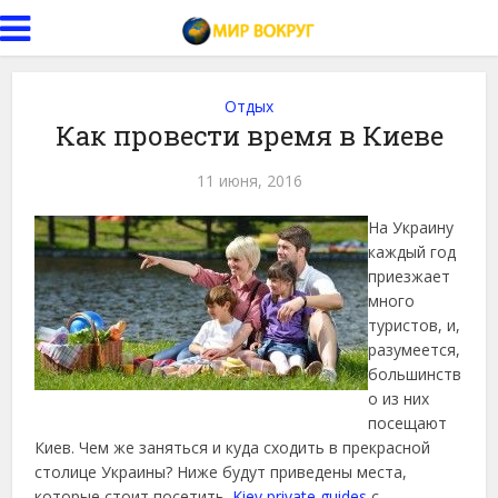
Отдых
Как провести время в Киеве
11 июня, 2016
На Украину
каждый год
приезжает
много
туристов, и,
разумеется,
большинств
о из них
посещают
Киев. Чем же заняться и куда сходить в прекрасной
столице Украины? Ниже будут приведены места,
которые стоит посетить.
Kiev private guides
с