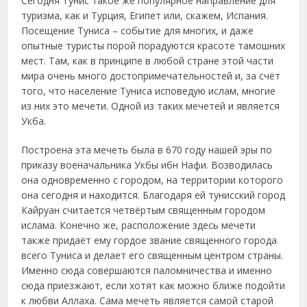
Сегодня Тунис такое же популярное направление для
туризма, как и Турция, Египет или, скажем, Испания.
Посещение Туниса – событие для многих, и даже
опытные туристы порой порадуются красоте тамошних
мест. Там, как в принципе в любой стране этой части
мира очень много достопримечательностей и, за счёт
того, что население Туниса исповедую ислам, многие
из них это мечети. Одной из таких мечетей и является
Укба.
Построена эта мечеть была в 670 году нашей эры по
приказу военачальника Укбы ибн Нафи. Возводилась
она одновременно с городом, на территории которого
она сегодня и находится. Благодаря ей тунисский город
Кайруан считается четвёртым священным городом
ислама. Конечно же, расположение здесь мечети
также придаёт ему гордое звание священного города
всего Туниса и делает его священным центром страны.
Именно сюда совершаются паломничества и именно
сюда приезжают, если хотят как можно ближе подойти
к любви Аллаха. Сама мечеть является самой старой