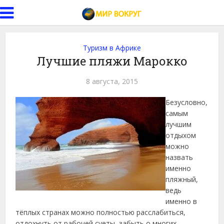
Туризм в Африке
Лучшие пляжи Марокко
8 августа, 2015
Безусловно,
самым
лучшим
отдыхом
можно
назвать
именно
пляжный,
ведь
именно в
тёплых странах можно полностью расслабиться,
отдохнуть от рабочей суеты, забыть о многих