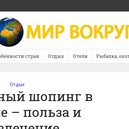
ствия вокруг мира, отдых и увлекательное времяпров
обенности стран
Отдых
Отели
Рыбалка, охо
Отдых
ный шопинг в
е – польза и
влечение