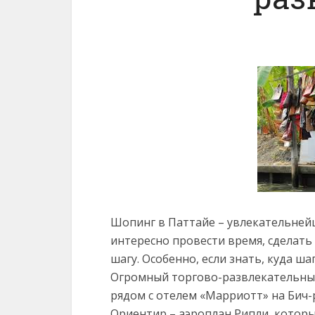
Шопинг в Паттайе – увлекательнейш
интересно провести время, сделат
шагу. Особенно, если знать, куда ша
Огромный торгово-развлекательный
рядом с отелем «Марриотт» на Бич-р
Ориентир – аэроплан Рипли, которы