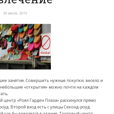
30 июля, 2015
ее занятие. Совершить нужные покупки, весело и
ь небольшие «открытия» можно почти на каждом
гать.
 центр «Роял Гарден Плаза» раскинулся прямо
оуд. Второй вход есть с улицы Секонд-роуд.
й как бы врезается в здание. Торговый центр