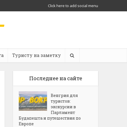
Click here to add social menu
ождение
та
Туристу на заметку
Последнее на сайте
Венгрия для
туристов:
экскурсии в
Парламент
Будапешта и путешествия по
Европе