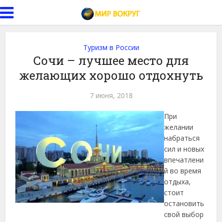
Туризм в России
Сочи – лучшее место для
желающих хорошо отдохнуть
7 июня, 2018
При
желании
набраться
сил и новых
впечатлени
й во время
отдыха,
стоит
остановить
свой выбор