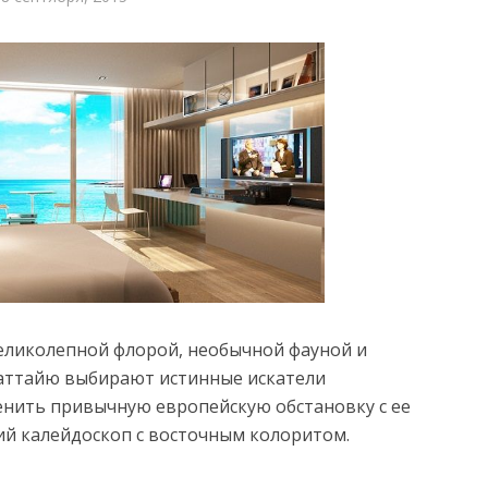
великолепной флорой, необычной фауной и
аттайю выбирают истинные искатели
нить привычную европейскую обстановку с ее
й калейдоскоп с восточным колоритом.