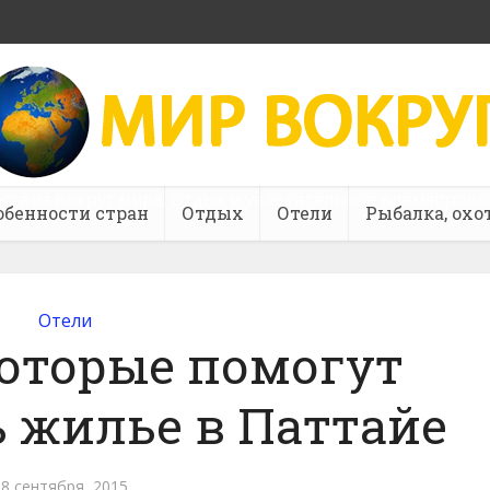
ствия вокруг мира, отдых и увлекательное времяпров
обенности стран
Отдых
Отели
Рыбалка, охо
Отели
которые помогут
 жилье в Паттайе
8 сентября, 2015