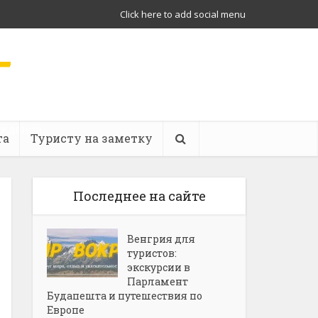
Click here to add social menu
ождение
та
Туристу на заметку
Последнее на сайте
Венгрия для
туристов:
экскурсии в
Парламент
Будапешта и путешествия по
Европе