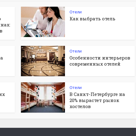
Отели
о
Как выбрать отель
нах:
в
Отели
на
Особенности интерьеров
современных отелей
Отели
их
В Санкт-Петербурге на
20% вырастет рынок
хостелов