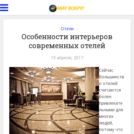
Отели
Особенности интерьеров
современных отелей
19 апреля, 2017
Сейчас
большинств
о отелей
считаются
более
привлекате
льными для
многих
людей,
потому что