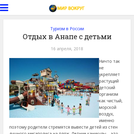
Туризм в России
Отдых в Анапе с детьми
16 апреля, 2018
Ничто так
не
укрепляет
растущий
детский
организм
как чистый,
морской
воздух,
именно
поэтому родители стремятся вывести детей из стен
душного мегаполиса на пляж.
Летние каникулы – это