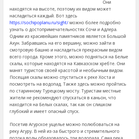
Они
находятся на высоте, поэтому их видом может
насладиться каждый.
Вот здесь
https://sochipoplanu.ru/sight/
можно более подробно
узнать о достопримечательностях Сочи и Адлера.
Одним из красивейших памятников является Большой
Ахун. Забравшись на его вершину, можно зайти в
смотровую башню и насладиться прекрасным видом
всего города. Кроме этого, можно подняться на Белые
скалы, которые находятся на Кавказском хребте. Они
манят туристов своей красотой и необычным видом.
Посещая скалы можно спуститься к реке Хоста и
посмотреть на водопад. Также здесь можно пройтись
по старинному Турецкому мосту. Туристам местные
жители не рекомендуют спускаться в каньон, что
находится на Белых скалах, так как он слишком
глубокий и имеет опасный спуск.
Посетив Агурское ущелье можно полюбоваться на
реку Агуру. В ней из-за быстрого и стремительного
потока воды образовалось три водопада. Сама река