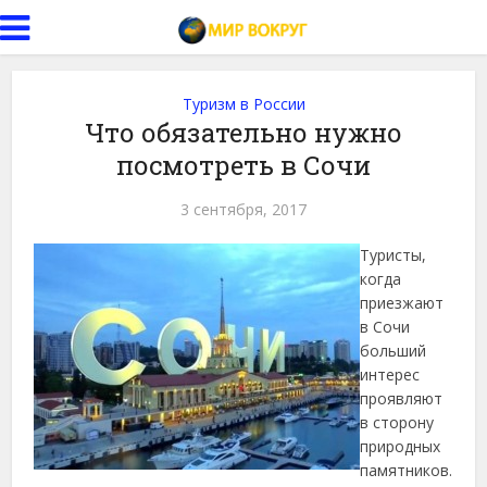
Туризм в России
Что обязательно нужно
посмотреть в Сочи
3 сентября, 2017
Туристы,
когда
приезжают
в Сочи
больший
интерес
проявляют
в сторону
природных
памятников.