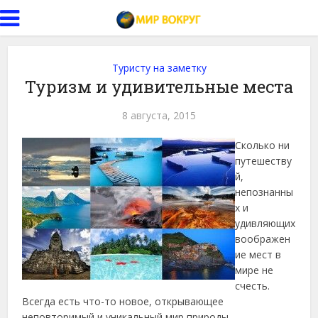
Туристу на заметку
Туризм и удивительные места
8 августа, 2015
Сколько ни
путешеству
й,
непознанны
х и
удивляющих
воображен
ие мест в
мире не
счесть.
Всегда есть что-то новое, открывающее
неповторимый и уникальный мир природы.