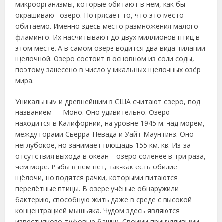
микроорганизмы, которые обитают в нём, как бы
окрашивают озеро. Потрясает то, что это место
обитаемо. Именно здесь место размножения малого
фламинго. Их насчитывают до двух миллионов птиц в
этом месте. А в самом озере водится два вида тилапии
щелочной. Озеро состоит в основном из соли соды,
поэтому занесено в число уникальных щелочных озёр
мира.
Уникальным и древнейшим в США считают озеро, под
названием — Моно. Оно удивительно. Озеро
находится в Калифорнии, на уровне 1945 м. над морем,
между горами Сьерра-Невада и Уайт Маунтинз. Оно
неглубокое, но занимает площадь 155 км. кв. Из-за
отсутствия выхода в океан – озеро солёнее в три раза,
чем море. Рыбы в нём нет, так-как есть обилие
щёлочи, но водятся рачки, которыми питаются
перелётные птицы. В озере учёные обнаружили
бактерию, способную жить даже в среде с высокой
концентрацией мышьяка. Чудом здесь являются
известняково-туфовые башни. Своими причудливыми