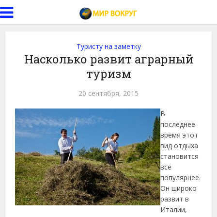
Туристу на заметку
Насколько развит аграрный
туризм
20 сентября, 2015
В
последнее
время этот
вид отдыха
становится
все
популярнее.
Он широко
развит в
Италии,