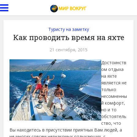
Туристу на заметку
Как проводить время на яхте
21 сентября, 2015
Достоинств
ом отдыха
на яхте
является не
только
несомненны
й комфорт,
но и то
обстоятель
ство, что
Вы находитесь в присутствии приятных Вам людей, а
не многих совсем незнакомых отдыхающих, с